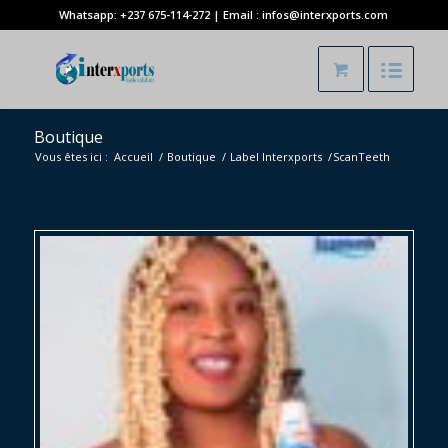
Whatsapp: +237 675-114-272 | Email : infos@interxports.com
Boutique
Vous êtes ici :
Accueil
/
Boutique
/
Label Interxports
/
ScanTeeth