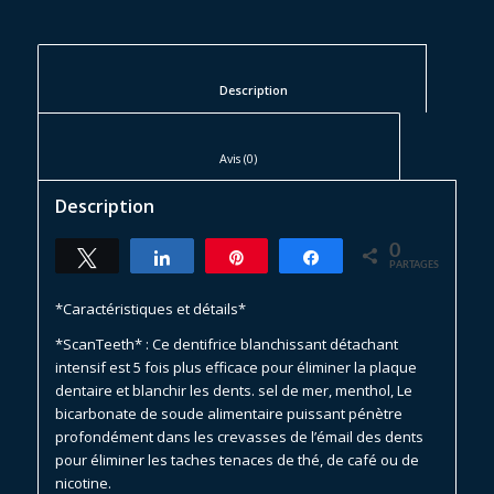
						Description					
						Avis (0)					
Description
0
Tweetez
Partagez
Épingle
Partagez
PARTAGES
*Caractéristiques et détails*
*ScanTeeth* : Ce dentifrice blanchissant détachant
intensif est 5 fois plus efficace pour éliminer la plaque
dentaire et blanchir les dents. sel de mer, menthol, Le
bicarbonate de soude alimentaire puissant pénètre
profondément dans les crevasses de l’émail des dents
pour éliminer les taches tenaces de thé, de café ou de
nicotine.