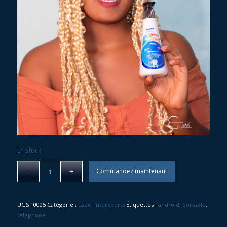
En stock
Commandez maintenant
UGS :
0005
Catégorie :
Label Interxports
Étiquettes :
android
,
portable
,
téléphone