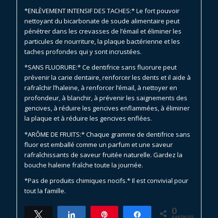
*ENLÈVEMENT INTENSIF DES TACHES:* Le fort pouvoir
nettoyant du bicarbonate de soude alimentaire peut
pénétrer dans les crevasses de l’émail et éliminer les
particules de nourriture, la plaque bactérienne et les
taches profondes qui y sont incrustées.
*SANS FLUORURE:* Ce dentifrice sans fluorure peut
prévenir la carie dentaire, renforcer les dents et il aide à
rafraîchir l’haleine, à renforcer l’émail, à nettoyer en
profondeur, à blanchir, à prévenir les saignements des
gencives, à réduire les gencives enflammées, à éliminer
la plaque et à réduire les gencives enflées.
*ARÔME DE FRUITS:* Chaque gramme de dentifrice sans
fluor est emballé comme un parfum et une saveur
rafraîchissants de saveur fruitée naturelle. Gardez la
bouche haleine fraîche toute la journée.
*Pas de produits chimiques nocifs.* Il est convivial pour
tout la famille.
0
Tweetez
Partagez
Épingle
Partagez
PARTAGES