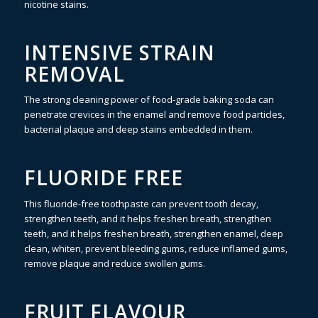
nicotine stains.
INTENSIVE STRAIN
REMOVAL
The strong cleaning power of food-grade baking soda can
penetrate crevices in the enamel and remove food particles,
bacterial plaque and deep stains embedded in them.
FLUORIDE FREE
This fluoride-free toothpaste can prevent tooth decay,
strengthen teeth, and it helps freshen breath, strengthen
teeth, and it helps freshen breath, strengthen enamel, deep
clean, whiten, prevent bleeding gums, reduce inflamed gums,
remove plaque and reduce swollen gums.
FRUIT FLAVOUR