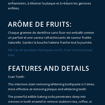
enflammées, à éliminer la plaque et à réduire les gencives
enflées.
ARÔME DE FRUITS:
Chaque gramme de dentifrice sans fluor est emballé comme
un parfum et une saveur rafraichissants de saveur fruitée
naturelle. Gardez la bouche haleine fraiche tout la journée.
NB: Pas de produits chimiques nocifs. Il est convivial pour
tous.
FEATURES AND DETAILS
Scan Teeth:
This intensive stain-removing whitening toothpaste is 5 times
more effective at removing plaque and whitening teeth.
The powerful edible baking soda penetrates deep into
crevices in tooth enamel to remove stubborn tea, coffee, or