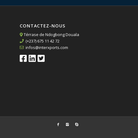
CONTACTEZ-NOUS
Térrase de Ndogbong Douala
(+237) 675 11 42 72
infos@interxports.com