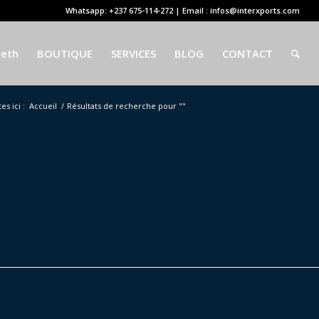
Whatsapp: +237 675-114-272 | Email : infos@interxports.com
eeth
BOUTIQUE
SERVICES
BLOG
CONTACT
es ici :
Accueil
/
Résultats de recherche pour ""