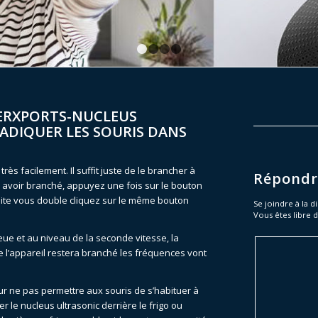
1
2
3
4
ERXPORTS-NUCLEUS
ADIQUER LES SOURIS DANS
très facilement. Il suffit juste de le brancher à
Répondr
 avoir branché, appuyez une fois sur le bouton
ite vous double cliquez sur le même bouton
Se joindre à la d
Vous êtes libre d
leue et au niveau de la seconde vitesse, la
e l’appareil restera branché les fréquences vont
ur ne pas permettre aux souris de s’habituer à
r le nucleus ultrasonic derrière le frigo ou