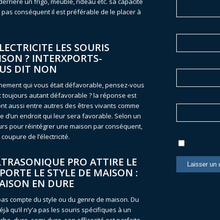
derrière un frigo, meuble, rideau etc. sa capacité
 pas conséquent il est préférable de le placer à
LECTRICITE LES SOURIS
ISON ? INTERXPORTS-
US DIT NON
nement qui vous était défavorable, pensez-vous
st toujours autant défavorable ? la réponse est
 sont aussi entre autres des êtres vivants comme
he d’un endroit qui leur sera favorable. Selon un
ours pour réintégrer une maison par conséquent,
coupure de l’électricité.
TRASONIQUE PRO ATTIRE LE
ORTE LE STYLE DE MAISON :
AISON EN DURE
t pas compte du style ou du genre de maison. Du
déjà qu’il n’y’a pas les souris spécifiques à un