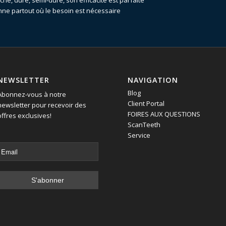
he, dure, semi-dure, son efficacité est parfaite
onne partout où le besoin est nécessaire
NEWSLETTER
NAVIGATION
Blog
Abonnez-vous à notre
Client Portal
newsletter pour recevoir des
FOIRES AUX QUESTIONS
offres exclusives!
ScanTeeth
Service