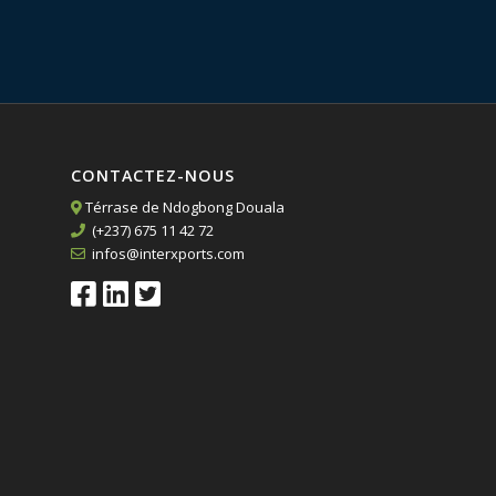
CONTACTEZ-NOUS
Térrase de Ndogbong Douala
(+237) 675 11 42 72
infos@interxports.com