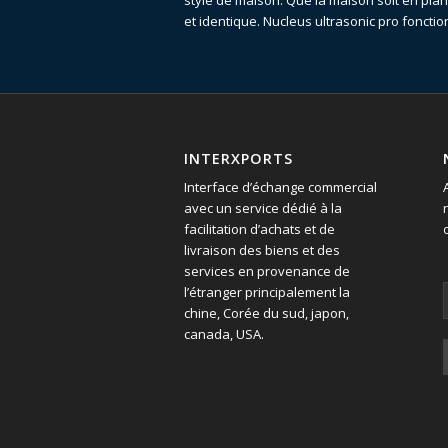
style de maison. Que la maison soit en planc
et identique. Nucleus ultrasonic pro foncti
INTERXPORTS
Interface d’échange commercial
avec un service dédié à la
facilitation d’achats et de
livraison des biens et des
services en provenance de
l’étranger principalement la
chine, Corée du sud, japon,
canada, USA.