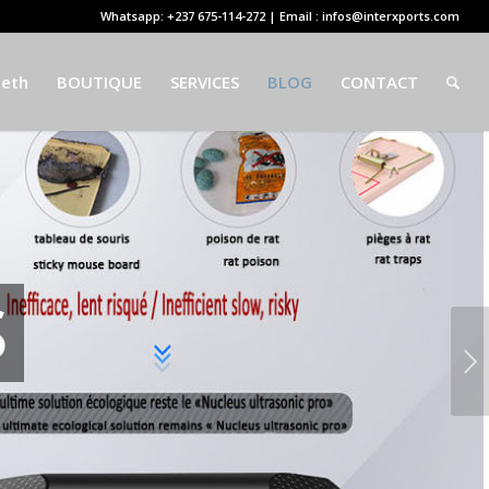
Whatsapp: +237 675-114-272 | Email : infos@interxports.com
eeth
BOUTIQUE
SERVICES
BLOG
CONTACT
S
Suivant