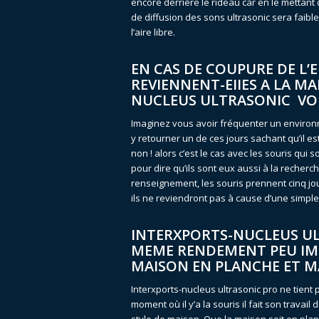
encore derrière le rideau car en le mettant 
de diffusion des sons ultrasonic sera faible
l’aire libre.
EN CAS DE COUPURE DE L’E
REVIENNENT-EIIES A LA MA
NUCLEUS ULTRASONIC VO
Imaginez vous avoir fréquenter un environ
y retourner un de ces jours sachant qu’il e
non ! alors c’est le cas avec les souris qui
pour dire qu’ils sont eux aussi à la recherc
renseignement, les souris prennent cinq j
ils ne reviendront pas à cause d’une simple 
INTERXPORTS-
NUCLEUS UL
MEME RENDEMENT PEU IMP
MAISON EN PLANCHE ET M
Interxports-nucleus ultrasonic pro ne tien
moment où il y’a la souris il fait son travail 