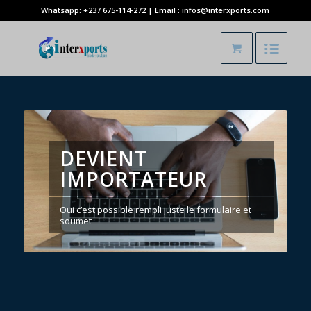
Whatsapp: +237 675-114-272 | Email : infos@interxports.com
DEVIENT
IMPORTATEUR
Oui c’est possible rempli juste le formulaire et
soumet